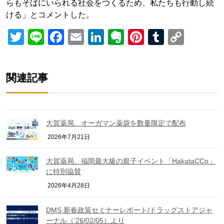
らもそばにいられる社会をつくるため、私たちも⾏動し続
ける」とコメントした。
Twitter
Line
Facebook
Email
LinkedIn
Evernote
Pinterest
Tumblr
Copy
Link
関連記事
大賀薬局、オーガマン薬袋を数量限定で配布
2026年7月21日
大賀薬局、福岡最大級の親子イベント「HakataCCo」
に特別協賛
2026年4月28日
DMS 新春政策セミナーレポート/ドラッグストアジャ
ーナル（’26/02/05）より