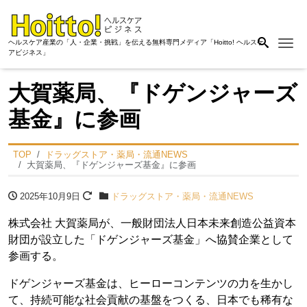
Me
ヘルスケア産業の「人・企業・挑戦」を伝える無料専門メディア「Hoitto! ヘルスケ
アビジネス」
⼤賀薬局、『ドゲンジャーズ
基⾦』に参画
TOP
ドラッグストア・薬局・流通NEWS
⼤賀薬局、『ドゲンジャーズ基⾦』に参画
2025年10月9日
ドラッグストア・薬局・流通NEWS
株式会社 大賀薬局が、⼀般財団法⼈⽇本未来創造公益資本
財団が設⽴した「ドゲンジャーズ基⾦」へ協賛企業として
参画する。
ドゲンジャーズ基⾦は、ヒーローコンテンツの⼒を⽣かし
て、持続可能な社会貢献の基盤をつくる、⽇本でも稀有な