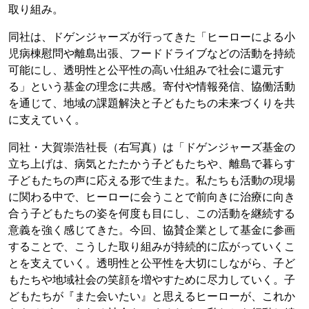
取り組み。
同社は、ドゲンジャーズが⾏ってきた「ヒーローによる⼩
児病棟慰問や離島出張、フードドライブなどの活動を持続
可能にし、透明性と公平性の⾼い仕組みで社会に還元す
る」という基⾦の理念に共感。寄付や情報発信、協働活動
を通じて、地域の課題解決と⼦どもたちの未来づくりを共
に⽀えていく。
同社・⼤賀崇浩社長（右写真）は「ドゲンジャーズ基⾦の
⽴ち上げは、病気とたたかう⼦どもたちや、離島で暮らす
⼦どもたちの声に応える形で⽣また。私たちも活動の現場
に関わる中で、ヒーローに会うことで前向きに治療に向き
合う⼦どもたちの姿を何度も目にし、この活動を継続する
意義を強く感じてきた。今回、協賛企業として基⾦に参画
することで、こうした取り組みが持続的に広がっていくこ
とを⽀えていく。透明性と公平性を大切にしながら、⼦ど
もたちや地域社会の笑顔を増やすために尽⼒していく。⼦
どもたちが『また会いたい』と思えるヒーローが、これか