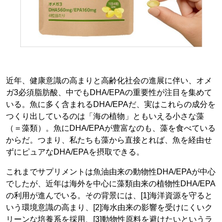
近年、健康意識の高まりと高齢化社会の進展に伴い、オメ
ガ3必須脂肪酸、中でもDHA/EPAの重要性が注目を集めて
いる。魚に多く含まれるDHA/EPAだ、実はこれらの成分を
つくり出しているのは「海の植物」ともいえる小さな藻
（＝藻類）。魚にDHA/EPAが豊富なのも、藻を食べている
からだ。つまり、私たちも藻から直接とれば、魚を経由せ
ずにピュアなDHA/EPAを摂取できる。
これまでサプリメントは魚油由来の動物性DHA/EPAが中心
でしたが、近年は海外を中心に藻類由来の植物性DHA/EPA
の利用が進んでいる。その背景には、[1]海洋資源を守ると
いう環境意識の高まり、[2]海水由来の影響を受けにくいク
リーンな培養系を採用、[3]動物性原料を避けたいというラ