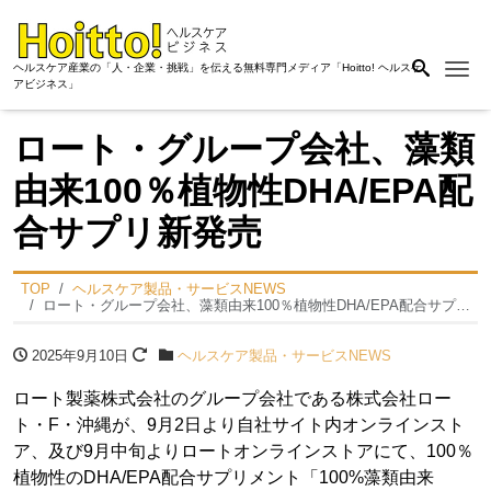
Me
ヘルスケア産業の「人・企業・挑戦」を伝える無料専門メディア「Hoitto! ヘルスケ
アビジネス」
ロート・グループ会社、藻類
由来100％植物性DHA/EPA配
合サプリ新発売
TOP
ヘルスケア製品・サービスNEWS
ロート・グループ会社、藻類由来100％植物性DHA/EPA配合サプリ新発売
2025年9月10日
ヘルスケア製品・サービスNEWS
ロート製薬株式会社のグループ会社である株式会社ロー
ト・F・沖縄が、9月2日より自社サイト内オンラインスト
ア、及び9月中旬よりロートオンラインストアにて、100％
植物性のDHA/EPA配合サプリメント「100%藻類由来