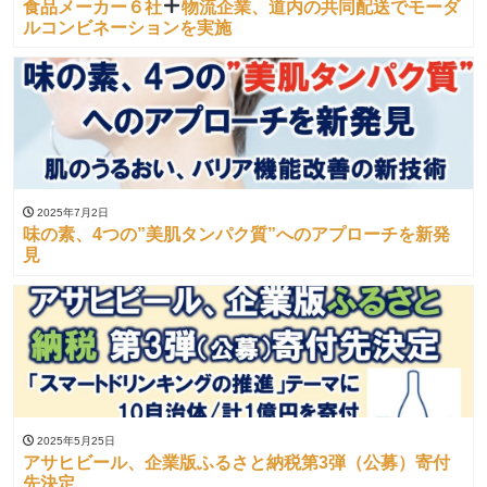
食品メーカー６社
物流企業、道内の共同配送でモーダ
ルコンビネーションを実施
2025年7月2日
味の素、4つの”美肌タンパク質”へのアプローチを新発
見
2025年5月25日
アサヒビール、企業版ふるさと納税第3弾（公募）寄付
先決定