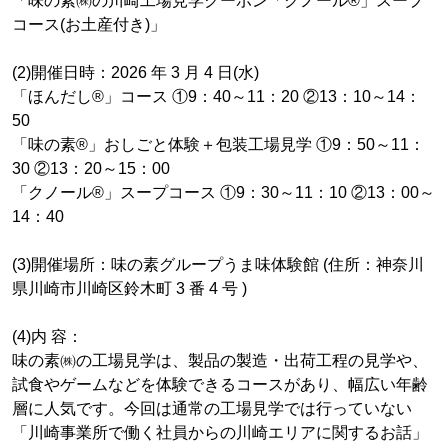
「味の素㈱の川崎工場見学クーポン「クノール®」スープ
コース(お土産付き)」
(2)開催日時：2026 年 3 月 4 日(水)
「ほんだし®」コース ①9：40～11：20 ②13：10～14：
50
「味の素®」おしごと体験＋包装工場見学 ①9：50～11：
30 ②13：20～15：00
「クノール®」スープコース ①9：30～11：10 ②13：00～
14：40
(3)開催場所：味の素グループうま味体験館 (住所：神奈川
県川崎市川崎区鈴木町 3 番 4 号 )
(4)内 容：
味の素㈱の工場見学は、製品の製造・出荷工程の見学や、
試食やゲームなどを体験できるコースがあり、幅広い年齢
層に人気です。今回は通常の工場見学では行っていない
「川崎事業所で働く社員からの川崎エリアに関するお話」