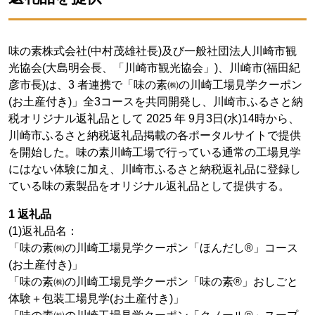
味の素株式会社(中村茂雄社長)及び一般社団法人川崎市観
光協会(大島明会長、「川崎市観光協会」)、川崎市(福田紀
彦市長)は、3 者連携で「味の素㈱の川崎工場見学クーポン
(お土産付き)」全3コースを共同開発し、川崎市ふるさと納
税オリジナル返礼品として 2025 年 9月3日(水)14時から、
川崎市ふるさと納税返礼品掲載の各ポータルサイトで提供
を開始した。味の素川崎工場で行っている通常の工場見学
にはない体験に加え、川崎市ふるさと納税返礼品に登録し
ている味の素製品をオリジナル返礼品として提供する。
1 返礼品
(1)返礼品名：
「味の素㈱の川崎工場見学クーポン「ほんだし®」コース
(お土産付き)」
「味の素㈱の川崎工場見学クーポン「味の素®」おしごと
体験＋包装工場見学(お土産付き)」