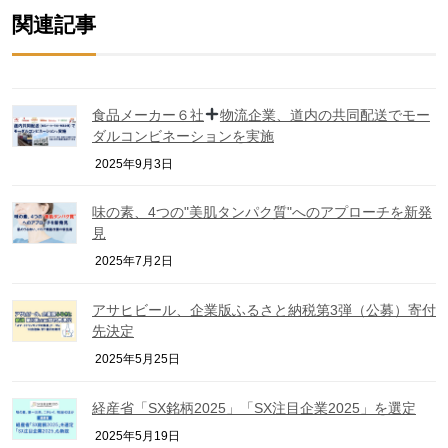
関連記事
食品メーカー６社
物流企業、道内の共同配送でモー
ダルコンビネーションを実施
2025年9月3日
味の素、4つの"美肌タンパク質"へのアプローチを新発
見
2025年7月2日
アサヒビール、企業版ふるさと納税第3弾（公募）寄付
先決定
2025年5月25日
経産省「SX銘柄2025」「SX注目企業2025」を選定
2025年5月19日