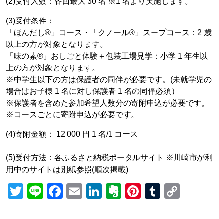
(2)受付人数：各回最大 30 名 ※1 名より実施します。
(3)受付条件：
「ほんだし®」コース・「クノール®」スープコース：2 歳
以上の方が対象となります。
「味の素®」おしごと体験＋包装工場見学：小学 1 年生以
上の方が対象となります。
※中学生以下の方は保護者の同伴が必要です。(未就学児の
場合はお子様 1 名に対し保護者 1 名の同伴必須）
※保護者を含めた参加希望人数分の寄附申込が必要です。
※コースごとに寄附申込が必要です。
(4)寄附金額： 12,000 円 1 名/1 コース
(5)受付方法：各ふるさと納税ポータルサイト ※川崎市が利
用中のサイトは別紙参照(順次掲載)
Twitter
Line
Facebook
Email
LinkedIn
Evernote
Pinterest
Tumblr
Copy
Link