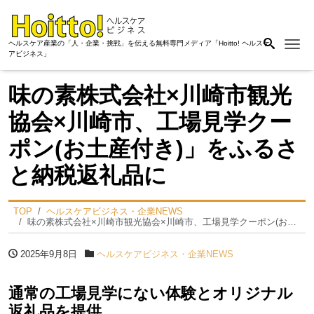
Me
ヘルスケア産業の「人・企業・挑戦」を伝える無料専門メディア「Hoitto! ヘルスケ
アビジネス」
味の素株式会社×川崎市観光
協会×川崎市、工場見学クー
ポン(お土産付き)」をふるさ
と納税返礼品に
TOP
ヘルスケアビジネス・企業NEWS
味の素株式会社×川崎市観光協会×川崎市、工場見学クーポン(お土産付き)」をふるさと納税返礼品に
2025年9月8日
ヘルスケアビジネス・企業NEWS
通常の工場見学にない体験とオリジナル
返礼品を提供