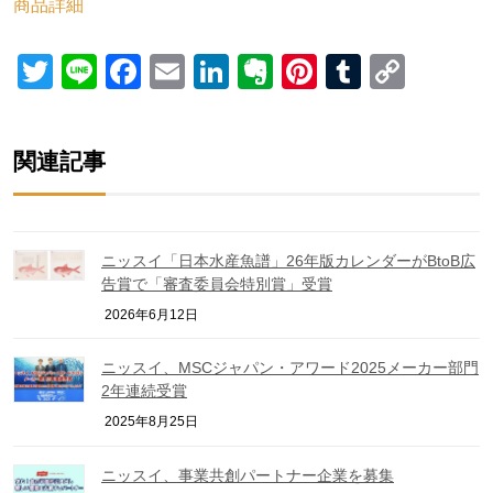
商品詳細
Twitter
Line
Facebook
Email
LinkedIn
Evernote
Pinterest
Tumblr
Copy
Link
関連記事
ニッスイ「日本水産魚譜」26年版カレンダーがBtoB広
告賞で「審査委員会特別賞」受賞
2026年6月12日
ニッスイ、MSCジャパン・アワード2025メーカー部門
2年連続受賞
2025年8月25日
ニッスイ、事業共創パートナー企業を募集