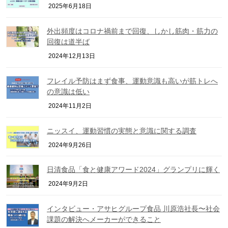
2025年6月18日
外出頻度はコロナ禍前まで回復、しかし筋肉・筋力の
回復は道半ば
2024年12月13日
フレイル予防はまず食事、運動意識も高いが筋トレへ
の意識は低い
2024年11月2日
ニッスイ、運動習慣の実態と意識に関する調査
2024年9月26日
日清食品「食と健康アワード2024」グランプリに輝く
2024年9月2日
インタビュー・アサヒグループ食品 川原浩社長〜社会
課題の解決へメーカーができること