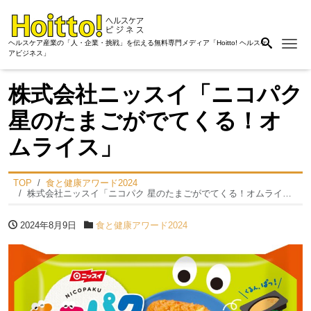
Me
ヘルスケア産業の「人・企業・挑戦」を伝える無料専門メディア「Hoitto! ヘルスケ
アビジネス」
株式会社ニッスイ「ニコパク
星のたまごがでてくる！オ
ムライス」
TOP
食と健康アワード2024
株式会社ニッスイ「ニコパク 星のたまごがでてくる！オムライス」
2024年8月9日
食と健康アワード2024