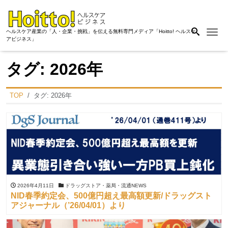
Me
ヘルスケア産業の「人・企業・挑戦」を伝える無料専門メディア「Hoitto! ヘルスケ
アビジネス」
タグ:
2026年
TOP
タグ:
2026年
2026年4月11日
ドラッグストア・薬局・流通NEWS
NID春季約定会、500億円超え最高額更新/ドラッグスト
アジャーナル（’26/04/01）より