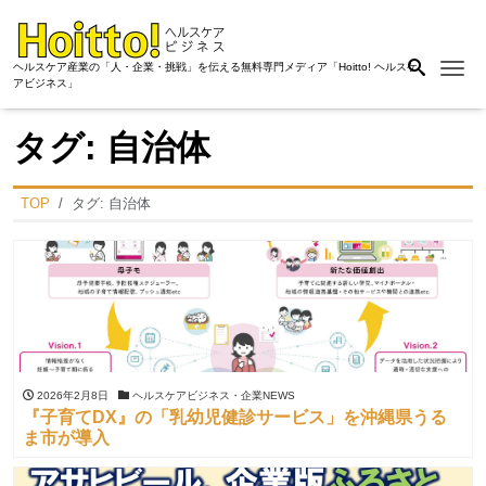
Me
ヘルスケア産業の「人・企業・挑戦」を伝える無料専門メディア「Hoitto! ヘルスケ
アビジネス」
タグ:
自治体
TOP
タグ:
自治体
2026年2月8日
ヘルスケアビジネス・企業NEWS
『子育てDX』の「乳幼児健診サービス」を沖縄県うる
ま市が導入