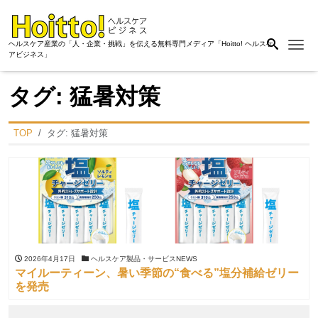
Me
ヘルスケア産業の「人・企業・挑戦」を伝える無料専門メディア「Hoitto! ヘルスケ
アビジネス」
タグ:
猛暑対策
TOP
タグ:
猛暑対策
2026年4月17日
ヘルスケア製品・サービスNEWS
マイルーティーン、暑い季節の“食べる”塩分補給ゼリー
を発売