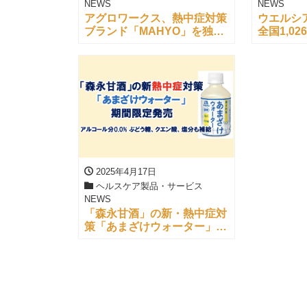
NEWS
NEWS
アグロワークス、熱中症対策
ウエルシ
ブランド「MAHYO」を独立
全国1,0
化し全4種へ拡充
グシェル
2025年4月17日
ヘルスケア製品・サービス
NEWS
「森永甘酒」の新・熱中症対
策「あまざけウォーター」期
間限定発売