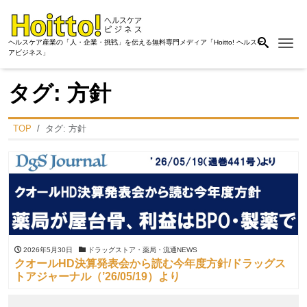
Me
ヘルスケア産業の「人・企業・挑戦」を伝える無料専門メディア「Hoitto! ヘルスケ
アビジネス」
タグ:
方針
TOP
タグ:
方針
2026年5月30日
ドラッグストア・薬局・流通NEWS
クオールHD決算発表会から読む今年度方針/ドラッグス
トアジャーナル（’26/05/19）より