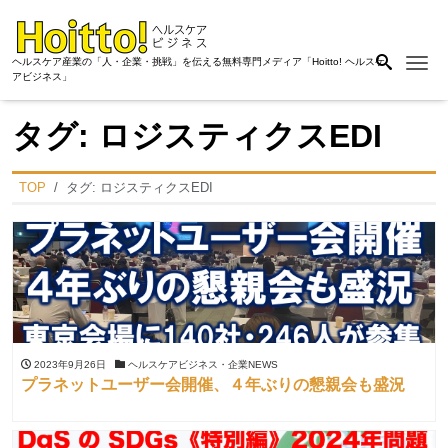
Me
ヘルスケア産業の「人・企業・挑戦」を伝える無料専門メディア「Hoitto! ヘルスケ
アビジネス」
タグ:
ロジスティクスEDI
TOP
タグ:
ロジスティクスEDI
2023年9月26日
ヘルスケアビジネス・企業NEWS
プラネットユーザー会開催、４年ぶりの懇親会も盛況