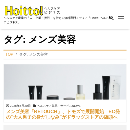
Me
ヘルスケア産業の「人・企業・挑戦」を伝える無料専門メディア「Hoitto! ヘルスケ
アビジネス」
タグ:
メンズ美容
TOP
タグ:
メンズ美容
2026年4月20日
ヘルスケア製品・サービスNEWS
メンズ美容「RETOUCH」、トモズで展開開始 EC発
の“大人男子の身だしなみ”がドラッグストアの店頭へ