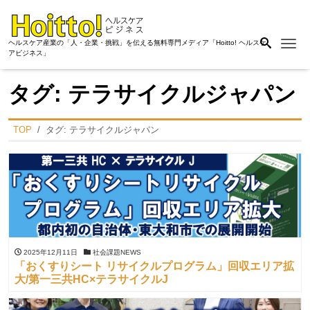
Me
ヘルスケア産業の「人・企業・挑戦」を伝える無料専門メディア「Hoitto! ヘルスケ
アビジネス」
タグ:
テラサイクルジャパン
TOP
タグ:
テラサイクルジャパン
2025年12月11日
社会課題NEWS
「おくすりシート リサイクルプログラム」回収エリア拡
⼤/第一三共HC×テラサイクルJ