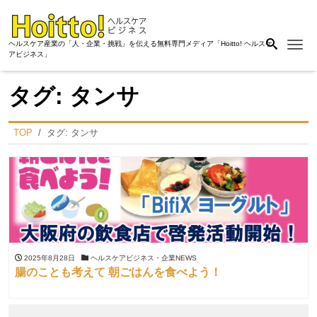
Me
ヘルスケア産業の「人・企業・挑戦」を伝える無料専門メディア「Hoitto! ヘルスケ
アビジネス」
タグ:
タンサ
TOP
タグ:
タンサ
2025年8月28日
ヘルスケアビジネス・企業NEWS
腸のことも考えて 朝ごはんを食べよう！