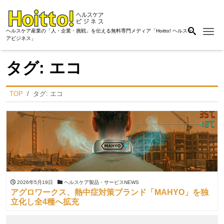
Me
ヘルスケア産業の「人・企業・挑戦」を伝える無料専門メディア「Hoitto! ヘルスケ
アビジネス」
タグ:
エコ
TOP
タグ:
エコ
2026年5月19日
ヘルスケア製品・サービスNEWS
アグロワークス、熱中症対策ブランド「MAHYO」を独
立化し全4種へ拡充